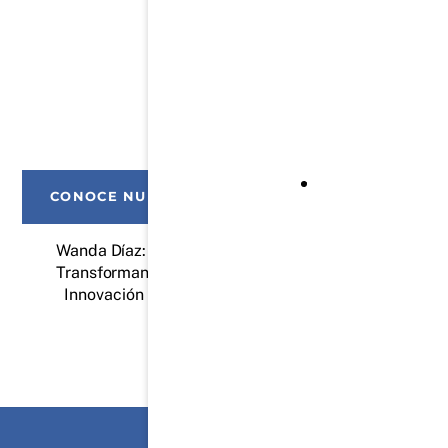
Impulsando la transición
energética desde el sector
privado
CONOCE NUESTROS SERVICIOS
Wanda Díaz: Limpiando con el Sol y
Transformando Vidas
Innovación Solar para un Futuro Saludable y
Sostenible.
Energía renovable en
Centroamérica, el diálogo
energético en RENPOWER
Centroamérica 2025